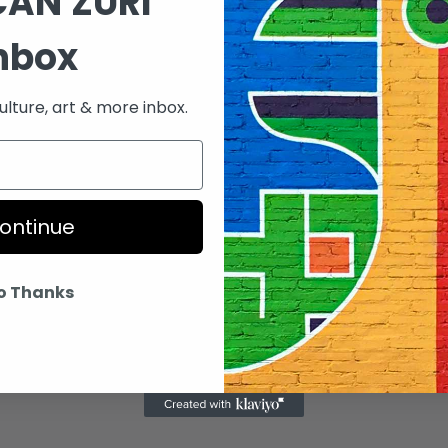
CAN'ZURI
nbox
lture, art & more inbox.
ontinue
o Thanks