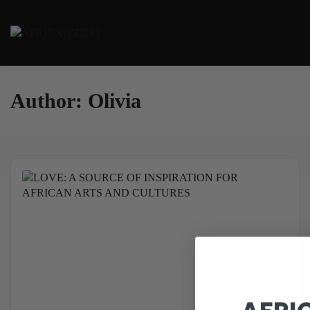
Passer
au
Laso' Fare
contenu
AFRICAN'ZURI
Author:
Olivia